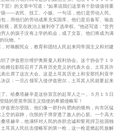
下层》的文章中写道：“如果说我们这里有个阶级值得重
阶级――农民、技工、小贩。一句话，他们是劳动人民。
面包，用他们的劳动成果充实国库。他们是后备军、输血
轻视，甚至在政治上被剥夺了选举权。”他还写道：“贫穷
的穷人的孩子没有上学的机会，成了文盲。他们将成为满
的玩物。”
对唤醒民众，教育和团结人民起来同帝国主义和封建
了伊兹密尔维护奥斯曼人权利协会。这个协会于１９
尔哈姆拉影院召开了具有历史意义的代表大会。土耳其许
代表出席了这次大会。这是土耳其历史上和安那托利亚半
出决议：一旦占领军入侵伊兹密尔，土耳其人民就要起来
。哈桑塔赫辛是这份宣言的起草人之一。５月１５日
登陆的受英帝国主义指使的希腊侵略军！
兹密尔登陆。他们像一群扑向肥肉的饿狗，向市区猛
尔上空的寂静，仇恨的子弹穿透了敌人的心脏。一个高大
哈桑塔赫辛，他满怀对人民的赤胆忠诚和誓死捍卫祖国独
了土耳其人民抗击侵略军的第一枪，这一枪是燃起民族解