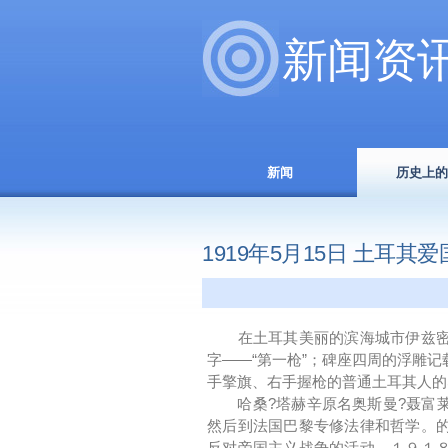
新闻资
新闻
历史上的
1919年5月15日 土耳
在土耳其美丽的滨海城市伊兹密尔
字――“第一枪”；碑座四周的浮雕
手擎旗、右手握枪的普通土耳其人的
哈桑?塔赫辛原名奥斯曼?聂富莱
然后到法国巴黎专修法律和哲学。
反对帝国主义战争的活动。１９１