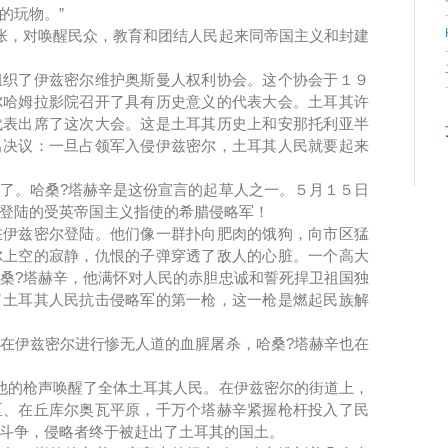
的玩物。”
，对唤醒民众，教育和团结人民起来同帝国主义和封建
了伊兹密尔维护奥斯曼人权利协会。这个协会于１９
尔哈姆拉影院召开了具有历史意义的代表大会。土耳其许
代表出席了这次大会。这是土耳其历史上和安那托利亚半
出决议：一旦占领军入侵伊兹密尔，土耳其人民就要起来
。哈桑?塔赫辛是这份宣言的起草人之一。５月１５日
登陆的受英帝国主义指使的希腊侵略军！
兹密尔登陆。他们像一群扑向肥肉的饿狗，向市区猛
尔上空的寂静，仇恨的子弹穿透了敌人的心脏。一个高大
桑?塔赫辛，他满怀对人民的赤胆忠诚和誓死捍卫祖国独
了土耳其人民抗击侵略军的第一枪，这一枪是燃起民族解
伊兹密尔进行惨无人道的血腥屠杀，哈桑?塔赫辛也在
的枪声唤醒了全体土耳其人民。在伊兹密尔的街道上，
区、在丘库尔奥瓦平原，千万个塔赫辛紧握枪杆投入了民
斗争，侵略者终于被赶出了土耳其的国土。