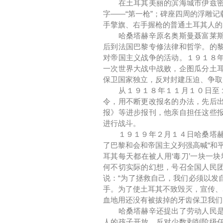
在土耳其美丽的滨海城市伊兹密尔
字――“第一枪”；碑座四周的浮雕
手擎旗、右手握枪的普通土耳其人的
哈桑塔赫辛原名奥斯曼聂富莱斯，
后到法国巴黎专修法律和哲学。的
对帝国主义战争的活动。１９１８
一次世界大战中战败，企图瓜分土
保卫国家独立，反对封建压迫、争取
从１９１８年１１月１０日至１
令，用不断更改报名的办法，先后
报》等进步报刊，他亲自担任这些
进行战斗。
１９１９年２月１４日哈桑塔赫辛
了巴黎和会和帝国主义列强高喊“和平
耳其每天都在被人用‘毒刀’一块一
何不切实际的幻想，号召全国人民
说：“为了拯救自己，我们必须以发
手。为了使土耳其不致毁灭，宣传、
血地用还没有被拔掉的牙齿保卫我们
哈桑塔赫辛还提出了劳动人民是国
人的孩子开放，反对少数剥削阶级