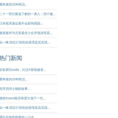
重构者的20种死法...
二十一世纪最该了解的一类人：找个极...
日本核泄漏近期不会影响我国...
傲游被评为北美最佳小众市场浏览器...
阮一峰:四位计算机的原理及其实现...
热门新闻
谷歌新Doodle，纪念X射线被发...
重构者的20种死法...
程序员阿士顿的故事...
微软Kinect能否再度引领下一代...
阮一峰:四位计算机的原理及其实现...
通往反物质能量的一小步...