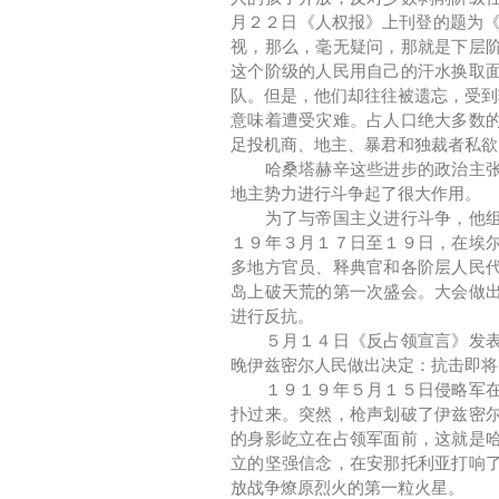
月２２日《人权报》上刊登的题为《
视，那么，毫无疑问，那就是下层
这个阶级的人民用自己的汗水换取
队。但是，他们却往往被遗忘，受到
意味着遭受灾难。占人口绝大多数
足投机商、地主、暴君和独裁者私欲
哈桑塔赫辛这些进步的政治主张，
地主势力进行斗争起了很大作用。
为了与帝国主义进行斗争，他组织
１９年３月１７日至１９日，在埃
多地方官员、释典官和各阶层人民
岛上破天荒的第一次盛会。大会做
进行反抗。
５月１４日《反占领宣言》发表了
晚伊兹密尔人民做出决定：抗击即将
１９１９年５月１５日侵略军在伊
扑过来。突然，枪声划破了伊兹密
的身影屹立在占领军面前，这就是
立的坚强信念，在安那托利亚打响
放战争燎原烈火的第一粒火星。