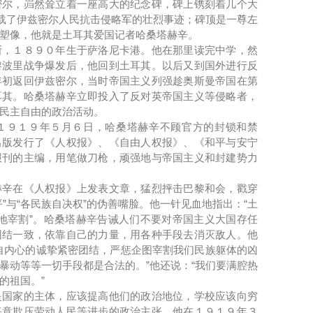
，岿然耸立着一座高大的纪念碑，碑上镌刻着几个大
记载了伊兹密尔人民抗击侵略军的壮烈事迹；碑顶是一尊左
塑像，他就是土耳其爱国记者哈桑塔赫辛。
１８９０年生于萨洛尼卡港。他在那里读完中学，然
黎波里战争爆发后，他回到土耳其。以后又到国外进行反
年初返回伊兹密尔，当时帝国主义列强趁奥斯曼帝国在第
耳其。哈桑塔赫辛立即投入了反对英帝国主义等侵略者，
民主自由的政治活动。
９１９年５月６日，哈桑塔赫辛不顾官方的封锁和禁
出版发行了《人权报》、《自由人权报》、《和平与安宁
报刊的主编，用笔做刀枪，顽强地与帝国主义和封建势力
在《人权报》上发表文章，猛烈抨击巴黎和会，戳穿
”与“各民族自决权”的伪善嘴脸。他一针见血地指出：“土
块地宰割”。哈桑塔赫辛告诫人们不要对帝国主义大国存任
团结一致，依靠自己的力量，用各种手段去消灭敌人。他
自内心的诚挚紧密团结，严惩企图宰割我们民族躯体的凶
暴动等等一切手段都是合法的。”他还说：“我们要满腔热
的祖国。”
家的主体，应该提高他们的政治地位，学校应该向穷
任意欺压劳动人民等进步的政治主张。他在１９１９年３