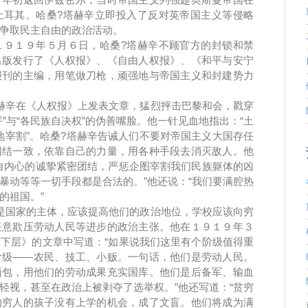
土耳其。哈桑?塔赫辛立即投入了反对英帝国主义等侵略
争取民主自由的政治活动。
１９年５月６日，哈桑?塔赫辛不顾官方的封锁和禁
出版发行了《人权报》、《自由人权报》、《和平与安宁
报刊的主编，用笔做刀枪，顽强地与帝国主义和封建势力
辛在《人权报》上发表文章，猛烈抨击巴黎和会，戳穿
”与“各民族自决权”的伪善嘴脸。他一针见血地指出：“土
块地宰割”。哈桑?塔赫辛告诫人们不要对帝国主义大国存任
团结一致，依靠自己的力量，用各种手段去消灭敌人。他
自内心的诚挚紧密团结，严惩企图宰割我们民族躯体的凶
暴动等等一切手段都是合法的。”他还说：“我们要满腔热
的祖国。”
国家的主体，应该提高他们的政治地位，学校应该向穷
任意欺压劳动人民等进步的政治主张。他在１９１９年３
下层》的文章中写道：“如果说我们这里有个阶级值得重
阶级――农民、技工、小贩。一句话，他们是劳动人民。
面包，用他们的劳动成果充实国库。他们是后备军、输血
轻视，甚至在政治上被剥夺了选举权。”他还写道：“贫穷
的穷人的孩子没有上学的机会，成了文盲。他们将成为满