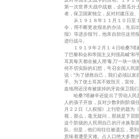
第一次世界大战中战败，企图瓜分
者，保卫国家独立，反对封建压迫、
从１９１８年１１月１０日至１９
令，用不断更改报名的办法，先后
报》等进步报刊，他亲自担任这些
进行战斗。
１９１９年２月１４日哈桑?塔赫
了巴黎和会和帝国主义列强高喊“和平
耳其每天都在被人用‘毒刀’一块一
何不切实际的幻想，号召全国人民
说：“为了拯救自己，我们必须以发
手。为了使土耳其不致毁灭，宣传、
血地用还没有被拔掉的牙齿保卫我们
哈桑?塔赫辛还提出了劳动人民是
人的孩子开放，反对少数剥削阶级
月２２日《人权报》上刊登的题为《
视，那么，毫无疑问，那就是下层
这个阶级的人民用自己的汗水换取
队。但是，他们却往往被遗忘，受到
意味着遭受灾难。占人口绝大多数