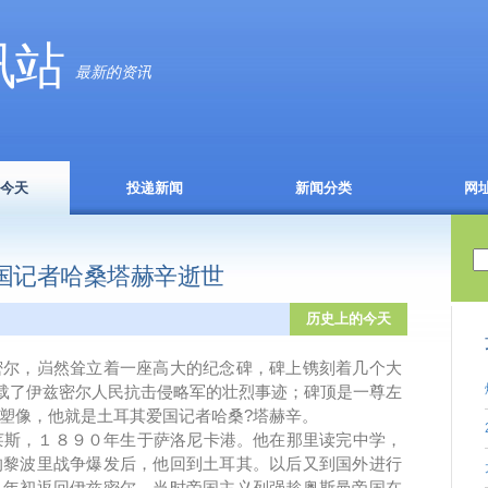
讯站
最新的资讯
今天
投递新闻
新闻分类
网
其爱国记者哈桑塔赫辛逝世
历史上的今天
，岿然耸立着一座高大的纪念碑，碑上镌刻着几个大
记载了伊兹密尔人民抗击侵略军的壮烈事迹；碑顶是一尊左
塑像，他就是土耳其爱国记者哈桑?塔赫辛。
斯，１８９０年生于萨洛尼卡港。他在那里读完中学，
的黎波里战争爆发后，他回到土耳其。以后又到国外进行
８年初返回伊兹密尔，当时帝国主义列强趁奥斯曼帝国在